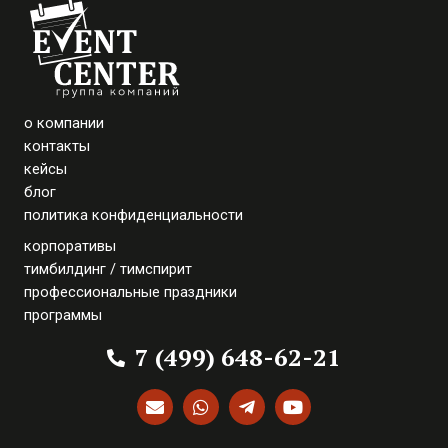
о компании
контакты
кейсы
блог
политика конфиденциальности
корпоративы
тимбилдинг / тимспирит
профессиональные праздники
программы
7 (499) 648-62-21
E
W
T
Y
n
h
e
o
v
a
l
u