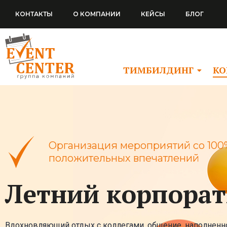
Перейти
КОНТАКТЫ
О КОМПАНИИ
КЕЙСЫ
БЛОГ
к
содержимому
ТИМБИЛДИНГ
КО
Организация мероприятий со 100
положительных впечатлений
Летний корпора
Вдохновляющий отдых с коллегами, общение, наполненно