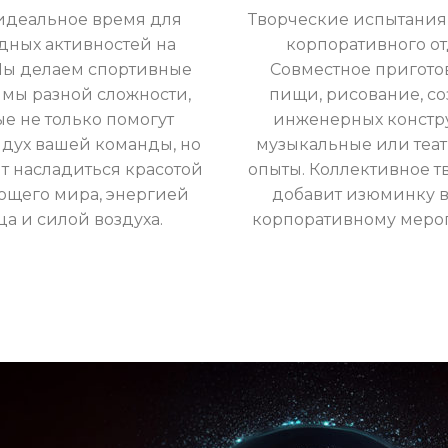
 идеальное время для
Творческие испытания 
дных активностей на
корпоративного от
Мы делаем спортивные
Совместное пригото
мы разной сложности,
пищи, рисование, с
ые не только помогут
инженерных констр
 дух вашей команды, но
музыкальные или теа
т насладиться красотой
опыты. Коллективное т
ющего мира, энергией
добавит изюминку 
ца и силой воздуха.
корпоративному меро