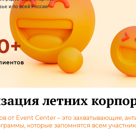
ье и по всей России!
0
+
лиентов
зация летних корпо
в от Event Center – это захватывающие, а
граммы, которые запомнятся всем участни