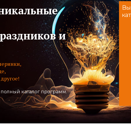
уникальные
Вы
ка
раздников и
черинки,
це,
другое!
 полный каталог программ.