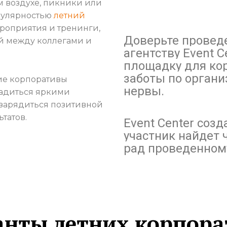
 воздухе, пикники или
опулярностью
летний
роприятия и тренинги,
Доверьте провед
 между коллегами и
агентству
Event 
площадку для кор
заботы по органи
ие корпоративы
нервы.
ладиться яркими
 зарядиться позитивной
татов.
Event Center соз
участник найдет ч
рад проведенном
анты летних корпора