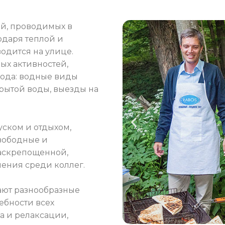
й, проводимых в
одаря теплой и
одится на улице.
ых активностей,
года: водные виды
крытой воды, выезды на
уском и отдыхом,
вободные и
раскрепощенной,
шения среди коллег.
ают разнообразные
ебности всех
а и релаксации,