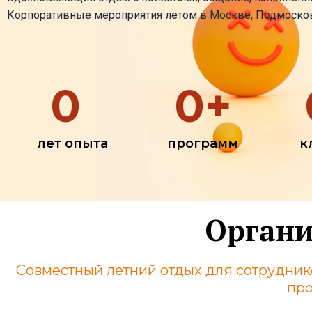
Корпоративные мероприятия летом в Москве, Подмосков
0
0
+
лет опыта
программ
к
Органи
Совместный летний отдых для сотруднико
про