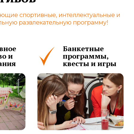
ющие спортивные, интеллектуальные и
ельную развлекательную программу!
вное
Банкетные
во и
программы,
ания
квесты и игры