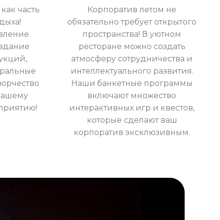
как часть
Корпоратив летом не
дыха!
обязательно требует открытого
вление
пространства! В уютном
оздание
ресторане можно создать
укций,
атмосферу сотрудничества и
тральные
интеллектуального развития.
ворчество
Наши банкетные программы
вашему
включают множество
приятию!
интерактивных игр и квестов,
которые сделают ваш
корпоратив эксклюзивным.