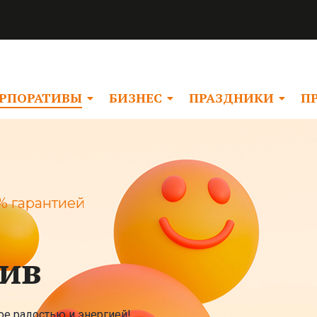
РПОРАТИВЫ
БИЗНЕС
ПРАЗДНИКИ
П
% гарантией
тив
е радостью и энергией!