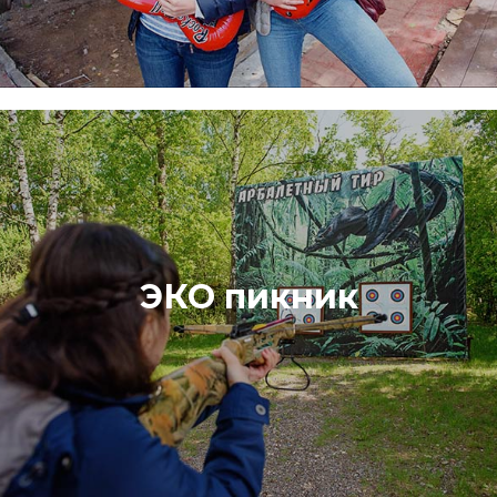
ECO ПИКНИК – это микс самых лучших летних
фестивалей «Пикник Афиши», «Дикая Мята», «Усадьба
Джаз». Душевное летнее событие в европейском эко-
ЭКО пикник
стиле, которое предполагает свободное общение -
участники интересно и по-семейному проводят вместе
выходной день.