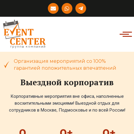
Перейти
E
W
T
к
n
h
e
v
a
l
содержимому
e
t
e
l
s
g
o
a
r
p
p
a
e
p
m
-
p
l
Организация мероприятий со 100%
a
гарантией положительных впечатлений
n
e
Выездной корпоратив
Корпоративные мероприятия вне офиса, наполненные
восхитительными эмоциями! Выездной отдых для
сотрудников в Москве, Подмосковье и по всей России!
0
0
+
0
+