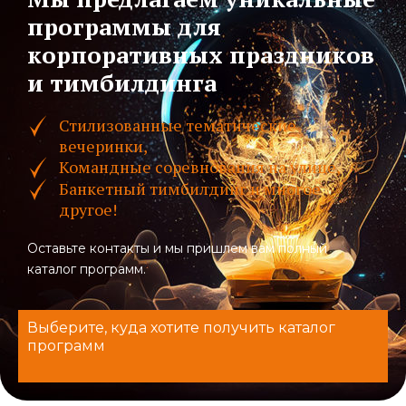
программы для
корпоративных праздников
и тимбилдинга
Стилизованные тематические
вечеринки,
Командные соревнования на улице,
Банкетный тимбилдинг и многое
другое!
Оставьте контакты и мы пришлем вам полный
каталог программ.
Выберите, куда хотите получить каталог
программ