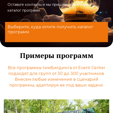
Оставьте контакты и мы пришлем вам полный
каталог программ.
Выберите, куда хотите получить каталог
программ
Примеры программ
Все программы тимбилдинга от Event Center
подходят для групп от 30 до 300 участников.
Внесем любые изменения в сценарий
программы, адаптируя ее под ваши задачи.