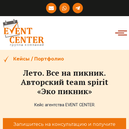
Перейти
E
W
T
к
n
h
e
v
a
l
содержимому
e
t
e
l
s
g
o
a
r
p
p
a
e
p
m
-
p
l
Кейсы / Портфолио
a
n
Лето. Все на пикник.
e
Авторский team spirit
«Эко пикник»
Кейс агентства EVENT CENTER.
Запишитесь на консультацию и получите