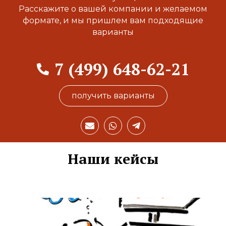
Расскажите о вашей компании и желаемом
формате, и мы пришлем вам подходящие
варианты
7 (499) 648-62-21
получить варианты
E
W
T
n
h
e
v
a
l
e
t
e
Наши кейсы
l
s
g
o
a
r
p
p
a
e
p
m
-
p
l
a