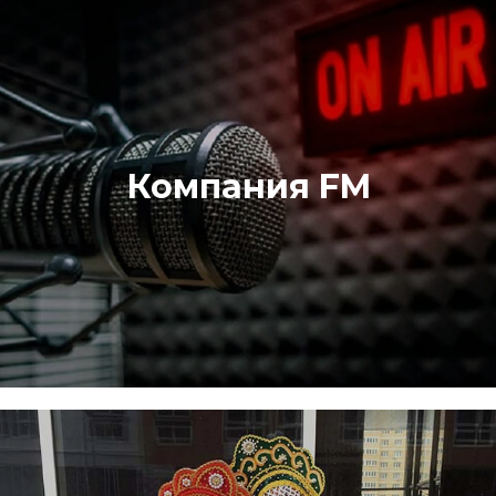
Корпоратив в стиле "живого радио".
Здравствуйте, вы слушаете единственную в мире
радиостанцию «Компания FM», и с вами снова я,
Компания FM
бессменный ведущий диджей Алекс! Что же ждёт нас
сегодня в эфире корпоративного радио?