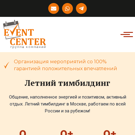
Перейти
E
W
T
к
n
h
e
v
a
l
содержимому
e
t
e
l
s
g
o
a
r
p
p
a
e
p
m
-
p
l
Организация мероприятий со 100%
a
гарантией положительных впечатлений
n
e
Летний тимбилдинг
Общение, наполненное энергией и позитивом, активный
отдых. Летний тимбилдинг в Москве, работаем по всей
России и за рубежом!
0
0
+
0
+