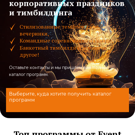
корпоративных праздников
и тимбилдинга
Стилизованные тематические
вечеринки,
Командные соревнования на улице,
Банкетный тимбилдинг и многое
другое!
Оставьте контакты и мы пришлем вам полный
каталог программ.
Выберите, куда хотите получить каталог
программ
Топ программы от Event