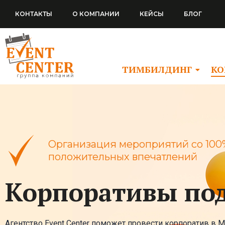
Перейти
КОНТАКТЫ
О КОМПАНИИ
КЕЙСЫ
БЛОГ
к
содержимому
ТИМБИЛДИНГ
КО
Организация мероприятий со 100
положительных впечатлений
Корпоративы по
Агентство Event Center поможет провести корпоратив в М