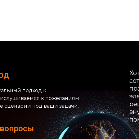
Хо
од
со
пр
уальный подход к
эл
рислушиваемся к пожеланиям
ре
е сценарии под ваши задачи.
вн
по
 вопросы