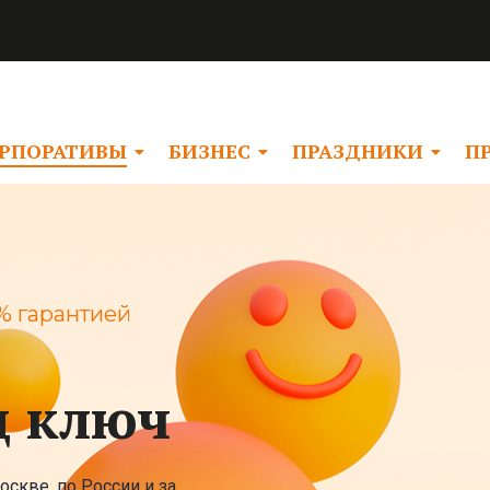
РПОРАТИВЫ
БИЗНЕС
ПРАЗДНИКИ
П
% гарантией
д ключ
оскве, по России и за