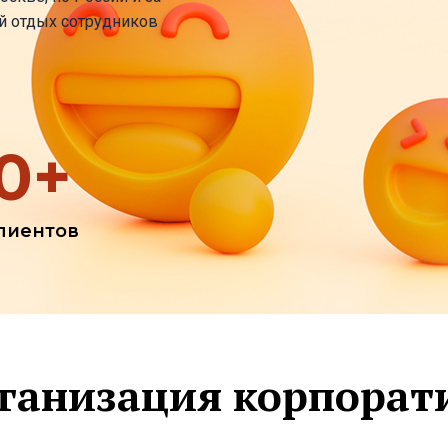
й отдых сотрудников
0
+
лиентов
ганизация корпорат