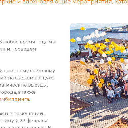
о яркие и вдохновляющие мероприятия, кот
 В любое время года мы
 или проведем
 и длинному световому
й на свежем воздухе.
ематические выезды,
города, а также
имбилдинга
.
так и в помещении.
еницу и 23 февраля
ого отдыха коллег. В