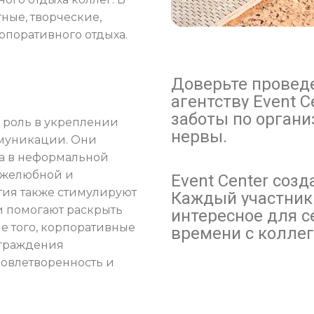
ные, творческие,
поративного отдыха.
Доверьте провед
агентству
Event C
заботы по органи
 роль в укреплении
нервы.
ммуникации. Они
га в неформальной
ружелюбной и
Event Center созд
тия также стимулируют
Каждый участник 
и помогают раскрыть
интересное для с
е того, корпоративные
времени с колле
аграждения
довлетворенность и