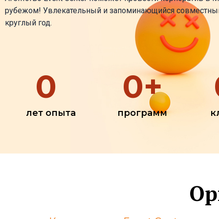
рубежом! Увлекательный и запоминающийся совместны
круглый год.
0
0
+
лет опыта
программ
к
Ор