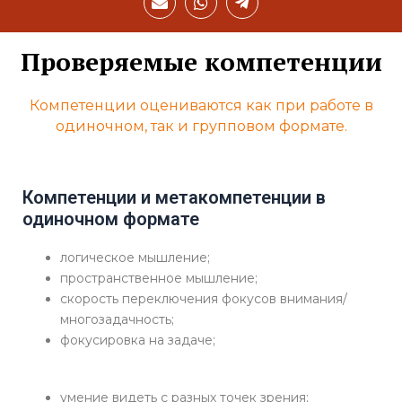
n
h
e
v
a
l
e
t
e
Проверяемые компетенции
l
s
g
o
a
r
p
p
a
Компетенции оцениваются как при работе в
e
p
m
-
одиночном, так и групповом формате.
p
l
a
n
Компетенции и метакомпетенции в
e
одиночном формате
логическое мышление;
пространственное мышление;
скорость переключения фокусов внимания/
многозадачность;
фокусировка на задаче;
умение видеть с разных точек зрения;