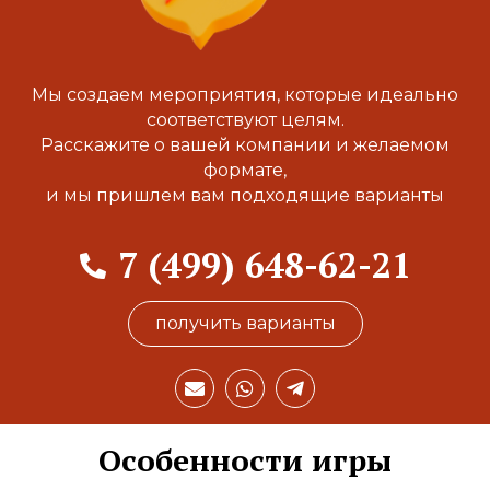
Мы создаем мероприятия, которые идеально
соответствуют целям.
Расскажите о вашей компании и желаемом
формате,
и мы пришлем вам подходящие варианты
7 (499) 648-62-21
получить варианты
E
W
T
n
h
e
v
a
l
e
t
e
Особенности игры
l
s
g
o
a
r