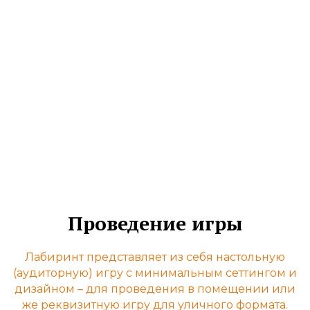
Зависит от сложности карты Лабиринта и
количества игроков (
min
25 минут –
max
2
недели).
Рекомендуемое время игры для
ассессмента компетенций
1,5-5 часов, в зависимости от количества
участников, глубины и точности оценочной
шкалы, количества компетенций для оценки,
а также четкого понимания критериев оценки
со стороны заказчика процесса.
Проведение игры
Лабиринт представляет из себя настольную
(аудиторную) игру с минимальным сеттингом и
дизайном – для проведения в помещении или
же реквизитную игру для уличного формата.