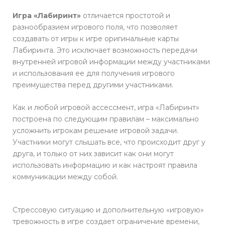
p
p
a
e
p
m
Игра «Лабиринт»
отличается простотой и
-
разнообразием игрового поля, что позволяет
p
l
создавать от игры к игре оригинальные карты
a
Лабиринта. Это исключает возможность передачи
n
внутренней игровой информации между участниками
e
и использования ее для получения игрового
преимущества перед другими участниками.
Как и любой игровой ассессмент, игра «Лабиринт»
построена по следующим правилам – максимально
усложнить игрокам решение игровой задачи.
Участники могут слышать все, что происходит друг у
друга, и только от них зависит как они могут
использовать информацию и как настроят правила
коммуникации между собой.
Стрессовую ситуацию и дополнительную «игровую»
тревожность в игре создает ограничение времени,