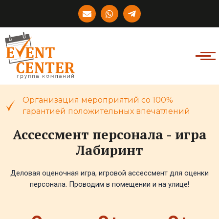
Перейти
E
W
T
к
n
h
e
v
a
l
содержимому
e
t
e
l
s
g
o
a
r
p
p
a
e
p
m
-
p
l
Организация мероприятий со 100%
a
гарантией положительных впечатлений
n
e
Ассессмент персонала - игра
Лабиринт
Деловая оценочная игра, игровой ассессмент для оценки
персонала. Проводим в помещении и на улице!