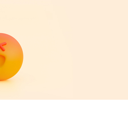
ения
Стоимость
от 10000 р/чел