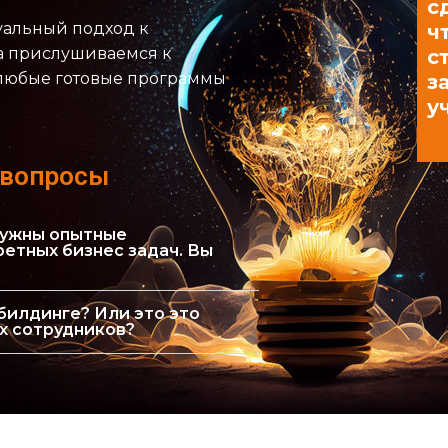
с
уальный подход к
ч
а прислушиваемся к
с
любые готовые программы
з
у
 вопросы
 нужны опытные
етных бизнес задач. Вы
билдинге? Или это это
х сотрудников?