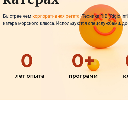
Быстрее чем
корпоративная регата
! Техника RIB (Rigid I
катера морского класса. Используются спецслужбами, до
0
0
+
лет опыта
программ
к
Участники
Д
до 40 гостей