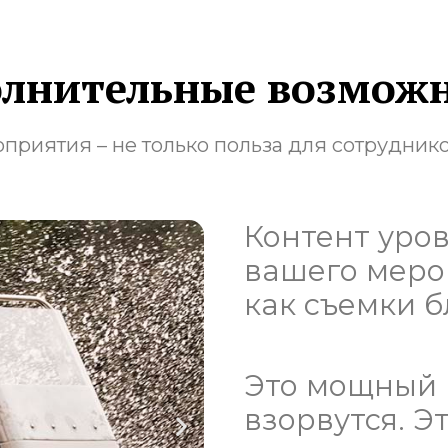
лнительные возмож
риятия – не только польза для сотрудник
Контент уров
вашего меро
как съемки б
Это мощный 
взорвутся. Э