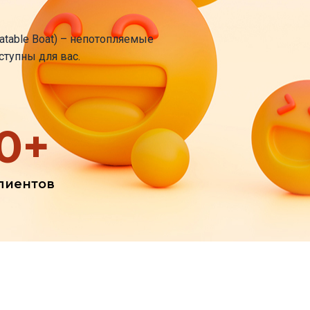
nflatable Boat) – непотопляемые
ступны для вас.
0
+
лиентов
лительность
Место провед
2 -3 часа
улица