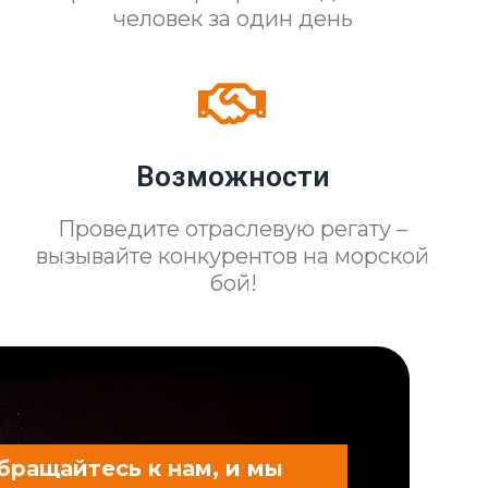
человек за один день
Возможности
Проведите отраслевую регату –
вызывайте конкурентов на морской
бой!
бращайтесь к нам, и мы