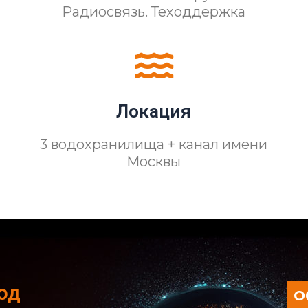
Радиосвязь. Теходдержка
Локация
3 водохранилища + канал имени
Москвы
од
О