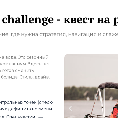
 challenge - квест на 
ие, где нужна стратегия, навигация и слаж
 на воде. Это сезонный
 компаниям. Здесь нет
о готов сменить
болида. Стиль, драйв,
трольных точек (check-
виях дефицита времени.
де. Спецучастки» —