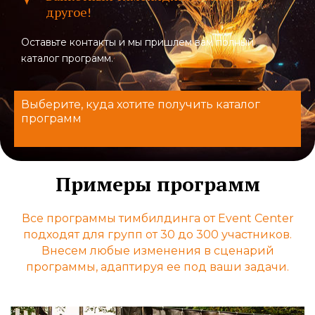
другое!
Оставьте контакты и мы пришлем вам полный
каталог программ.
Выберите, куда хотите получить каталог
программ
Примеры программ
Все программы тимбилдинга от Event Center
подходят для групп от 30 до 300 участников.
Внесем любые изменения в сценарий
программы, адаптируя ее под ваши задачи.