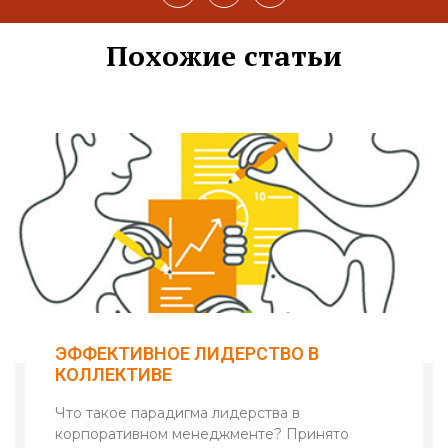
v
a
l
e
t
e
Похожие статьи
l
s
g
o
a
r
p
p
a
e
p
m
-
p
l
a
n
e
ЭФФЕКТИВНОЕ ЛИДЕРСТВО В
КОЛЛЕКТИВЕ
Что такое парадигма лидерства в
корпоративном менеджменте? Принято