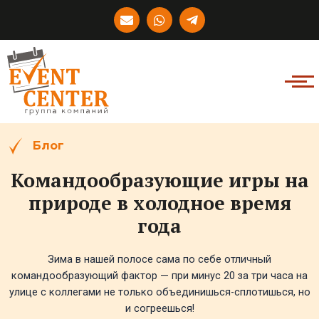
Перейти
E
W
T
к
n
h
e
v
a
l
содержимому
e
t
e
l
s
g
o
a
r
p
p
a
e
p
m
-
p
l
Блог
a
n
Командообразующие игры на
e
природе в холодное время
года
Зима в нашей полосе сама по себе отличный
командообразующий фактор — при минус 20 за три часа на
улице с коллегами не только объединишься-сплотишься, но
и согреешься!